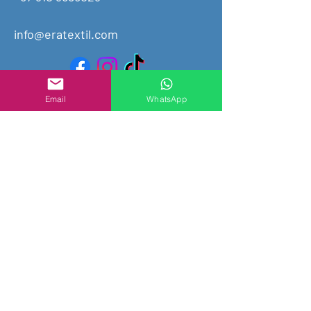
info@eratextil.com
Email
WhatsApp
Carrera 47 # 134A 39
Bogotá/Colombia
Cita Previa